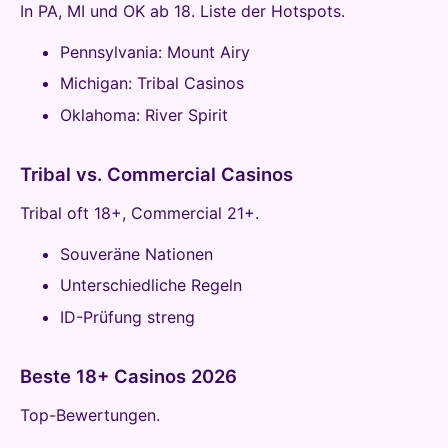
In PA, MI und OK ab 18. Liste der Hotspots.
Pennsylvania: Mount Airy
Michigan: Tribal Casinos
Oklahoma: River Spirit
Tribal vs. Commercial Casinos
Tribal oft 18+, Commercial 21+.
Souveräne Nationen
Unterschiedliche Regeln
ID-Prüfung streng
Beste 18+ Casinos 2026
Top-Bewertungen.