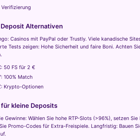
 Verifizierung
Deposit Alternativen
go: Casinos mit PayPal oder Trustly. Viele kanadische Site
erte Tests zeigen: Hohe Sicherheit und faire Boni. Achten Si
.
: 50 FS für 2 €
Y: 100% Match
Z: Krypto-Optionen
 für kleine Deposits
e Gewinne: Wählen Sie hohe RTP-Slots (>96%), setzen Sie 
Sie Promo-Codes für Extra-Freispiele. Langfristig: Bauen Si
uf.