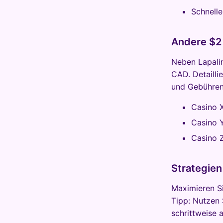
Schnelle
Andere $2 
Neben Lapalin
CAD. Detailli
und Gebühren
Casino X
Casino 
Casino 
Strategien
Maximieren Si
Tipp: Nutzen 
schrittweise a