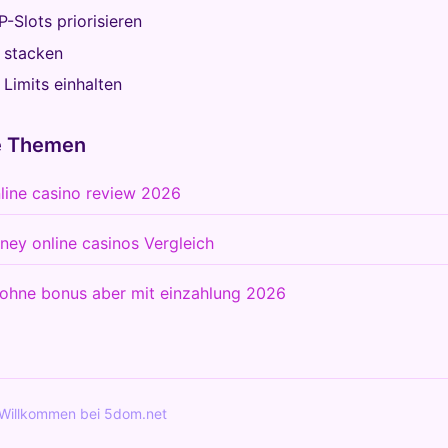
-Slots priorisieren
 stacken
 Limits einhalten
e Themen
line casino review 2026
ney online casinos Vergleich
 ohne bonus aber mit einzahlung 2026
Willkommen bei 5dom.net