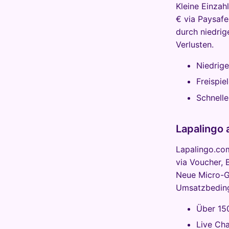
Kleine Einzah
€ via Paysafe
durch niedrig
Verlusten.
Niedrige
Freispie
Schnelle
Lapalingo 
Lapalingo.co
via Voucher, 
Neue Micro-Ga
Umsatzbedin
Über 15
Live Cha