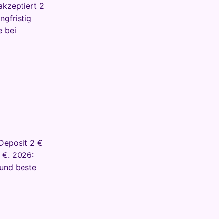
akzeptiert 2
ngfristig
e bei
Deposit 2 €
 €. 2026:
 und beste