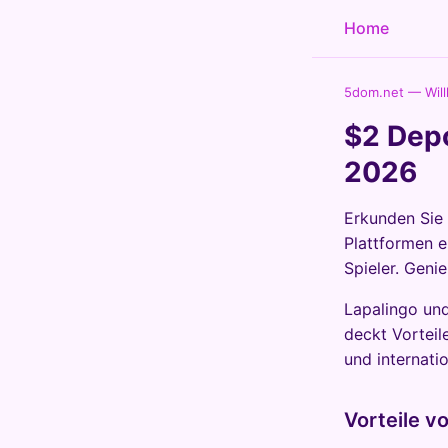
Home
5dom.net — Wil
$2 Depo
2026
Erkunden Sie
Plattformen e
Spieler. Geni
Lapalingo und
deckt Vorteil
und internatio
Vorteile v