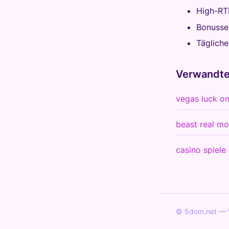
High-RTP
Bonusse
Tägliche
Verwandt
vegas luck on
beast real mo
casino spiele
© 5dom.net — 