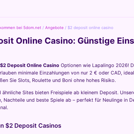
lkommen bei 5dom.net
/
Angebote
/
$2 deposit online casino
sit Online Casino: Günstige Ein
$2 Deposit Online Casino
Optionen wie Lapalingo 2026! D
rlauben minimale Einzahlungen von nur 2 € oder CAD, ideal
eßen Sie Slots, Roulette und Boni ohne hohes Risiko.
 ähnliche Sites bieten Freispiele ab kleinem Deposit. Unse
e, Nachteile und beste Spiele ab – perfekt für Neulinge in 
nal.
on $2 Deposit Casinos