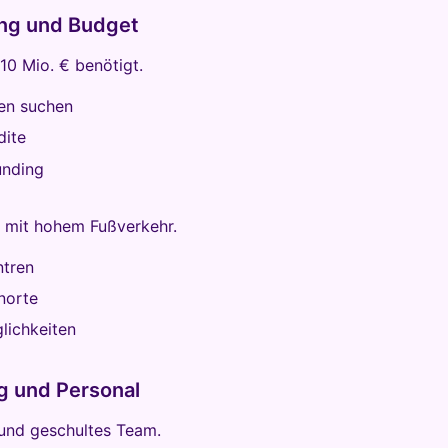
ung und Budget
-10 Mio. € benötigt.
ren suchen
dite
nding
e mit hohem Fußverkehr.
ntren
norte
lichkeiten
g und Personal
 und geschultes Team.