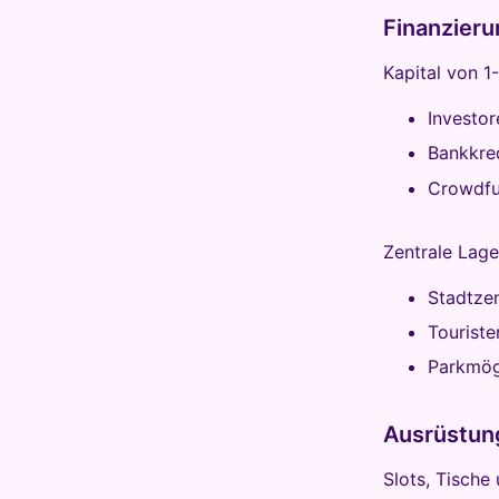
Finanzier
Kapital von 1
Investo
Bankkre
Crowdfu
Zentrale Lag
Stadtze
Touriste
Parkmög
Ausrüstun
Slots, Tische