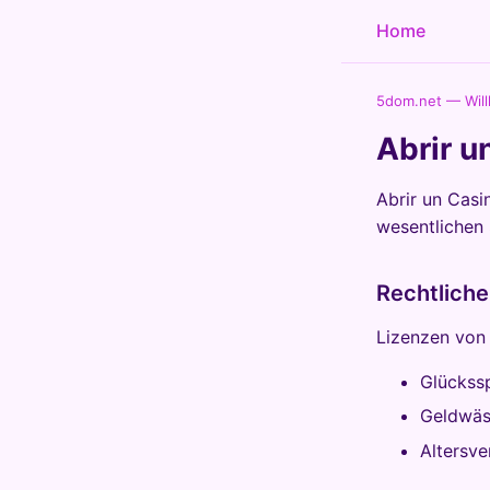
Home
5dom.net — Wil
Abrir u
Abrir un Casi
wesentlichen 
Rechtlich
Lizenzen von
Glückss
Geldwäs
Altersve