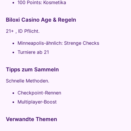
100 Points: Kosmetika
Biloxi Casino Age & Regeln
21+ , ID Pflicht.
Minneapolis-ähnlich: Strenge Checks
Turniere ab 21
Tipps zum Sammeln
Schnelle Methoden.
Checkpoint-Rennen
Multiplayer-Boost
Verwandte Themen