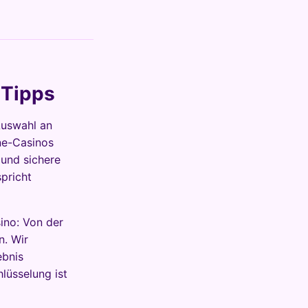
 Tipps
Auswahl an
ine-Casinos
 und sichere
pricht
ino: Von der
n. Wir
ebnis
lüsselung ist