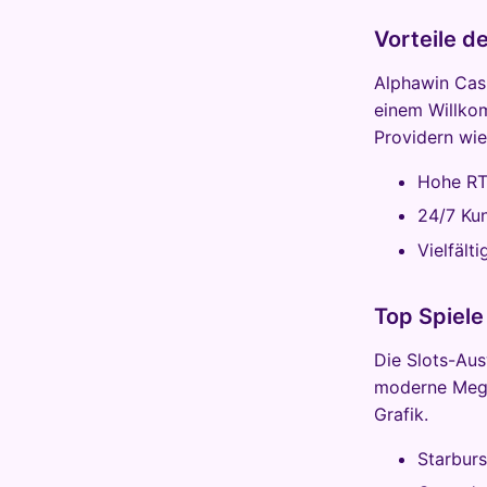
Vorteile d
Alphawin Cas
einem Willko
Providern wie
Hohe RT
24/7 Ku
Vielfält
Top Spiele
Die Slots-Aus
moderne Megaw
Grafik.
Starburs