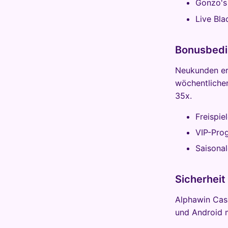
Gonzo's
Live Bla
Bonusbedi
Neukunden er
wöchentliche
35x.
Freispie
VIP-Pro
Saisonal
Sicherheit
Alphawin Casi
und Android 