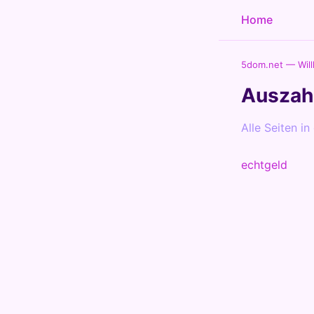
Home
5dom.net — Wil
Auszah
Alle Seiten in
echtgeld