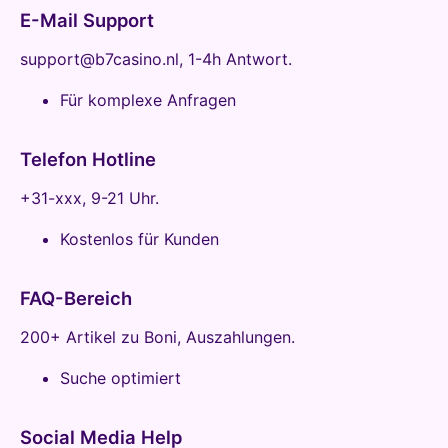
E-Mail Support
support@b7casino.nl
, 1-4h Antwort.
Für komplexe Anfragen
Telefon Hotline
+31-xxx, 9-21 Uhr.
Kostenlos für Kunden
FAQ-Bereich
200+ Artikel zu Boni, Auszahlungen.
Suche optimiert
Social Media Help