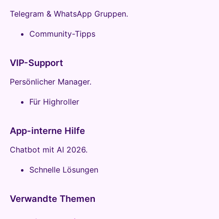
Telegram & WhatsApp Gruppen.
Community-Tipps
VIP-Support
Persönlicher Manager.
Für Highroller
App-interne Hilfe
Chatbot mit AI 2026.
Schnelle Lösungen
Verwandte Themen