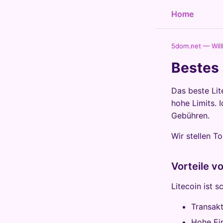
Home
5dom.net — Wil
Bestes 
Das beste Li
hohe Limits. 
Gebühren.
Wir stellen T
Vorteile v
Litecoin ist s
Transakt
Hohe Ein