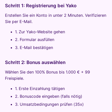
Schritt 1: Registrierung bei Yako
Erstellen Sie ein Konto in unter 2 Minuten. Verifizieren
Sie per E-Mail.
1. Zur Yako-Website gehen
2. Formular ausfüllen
3. E-Mail bestätigen
Schritt 2: Bonus auswählen
Wählen Sie den 100% Bonus bis 1.000 € + 99
Freispiele.
1. Erste Einzahlung tätigen
2. Bonuscode eingeben (falls nötig)
3. Umsatzbedingungen prüfen (35x)