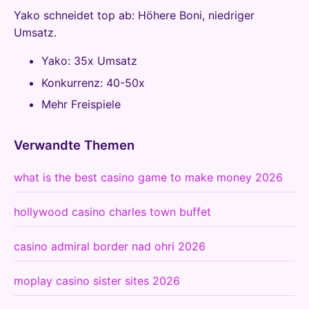
Yako schneidet top ab: Höhere Boni, niedriger
Umsatz.
Yako: 35x Umsatz
Konkurrenz: 40-50x
Mehr Freispiele
Verwandte Themen
what is the best casino game to make money 2026
hollywood casino charles town buffet
casino admiral border nad ohri 2026
moplay casino sister sites 2026