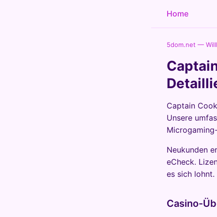
Home
5dom.net — Wil
Captain
Detaill
Captain Cook
Unsere umfas
Microgaming-
Neukunden erh
eCheck. Lizen
es sich lohnt.
Casino-Üb