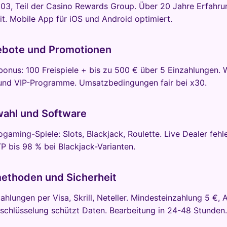
03, Teil der Casino Rewards Group. Über 20 Jahre Erfahru
it. Mobile App für iOS und Android optimiert.
bote und Promotionen
nus: 100 Freispiele + bis zu 500 € über 5 Einzahlungen. 
und VIP-Programme. Umsatzbedingungen fair bei x30.
wahl und Software
ogaming-Spiele: Slots, Blackjack, Roulette. Live Dealer feh
TP bis 98 % bei Blackjack-Varianten.
ethoden und Sicherheit
ahlungen per Visa, Skrill, Neteller. Mindesteinzahlung 5 €,
schlüsselung schützt Daten. Bearbeitung in 24-48 Stunden.