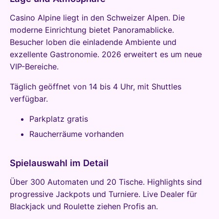
Casino Alpine liegt in den Schweizer Alpen. Die
moderne Einrichtung bietet Panoramablicke.
Besucher loben die einladende Ambiente und
exzellente Gastronomie. 2026 erweitert es um neue
VIP-Bereiche.
Täglich geöffnet von 14 bis 4 Uhr, mit Shuttles
verfügbar.
Parkplatz gratis
Raucherräume vorhanden
Spielauswahl im Detail
Über 300 Automaten und 20 Tische. Highlights sind
progressive Jackpots und Turniere. Live Dealer für
Blackjack und Roulette ziehen Profis an.