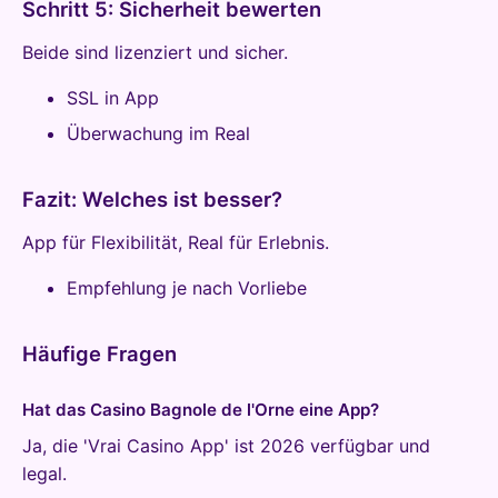
Schritt 5: Sicherheit bewerten
Beide sind lizenziert und sicher.
SSL in App
Überwachung im Real
Fazit: Welches ist besser?
App für Flexibilität, Real für Erlebnis.
Empfehlung je nach Vorliebe
Häufige Fragen
Hat das Casino Bagnole de l'Orne eine App?
Ja, die 'Vrai Casino App' ist 2026 verfügbar und
legal.