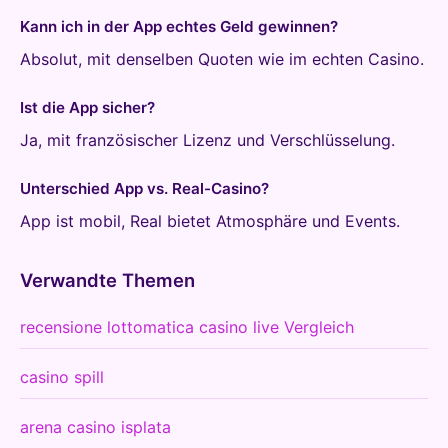
Kann ich in der App echtes Geld gewinnen?
Absolut, mit denselben Quoten wie im echten Casino.
Ist die App sicher?
Ja, mit französischer Lizenz und Verschlüsselung.
Unterschied App vs. Real-Casino?
App ist mobil, Real bietet Atmosphäre und Events.
Verwandte Themen
recensione lottomatica casino live Vergleich
casino spill
arena casino isplata