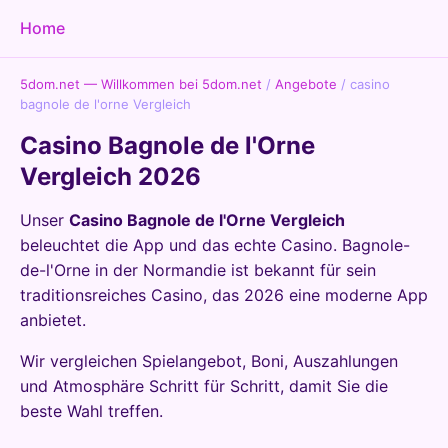
Home
5dom.net — Willkommen bei 5dom.net
/
Angebote
/
casino
bagnole de l'orne Vergleich
Casino Bagnole de l'Orne
Vergleich 2026
Unser
Casino Bagnole de l'Orne Vergleich
beleuchtet die App und das echte Casino. Bagnole-
de-l'Orne in der Normandie ist bekannt für sein
traditionsreiches Casino, das 2026 eine moderne App
anbietet.
Wir vergleichen Spielangebot, Boni, Auszahlungen
und Atmosphäre Schritt für Schritt, damit Sie die
beste Wahl treffen.