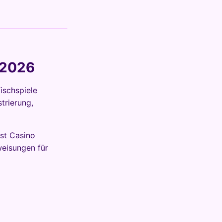
 2026
Tischspiele
strierung,
st Casino
weisungen für