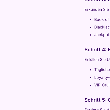
Erkunden Sie 
Book of
Blackjac
Jackpot
Schritt 4:
Erfüllen Sie 
Tägliche
Loyalty
VIP-Crui
Schritt 5:
Fordern Sie A