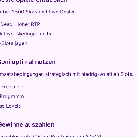
über 1.500 Slots und Live Dealer.
 Dead: Hoher RTP
k Live: Niedrige Limits
-Slots jagen
 Boni optimal nutzen
Umsatzbedingungen strategisch mit niedrig-volatilen Slots.
 Freispiele
-Programm
se Levels
 Gewinne auszahlen
uszahlung ab 20€ an. Bearbeitung in 24-48h.