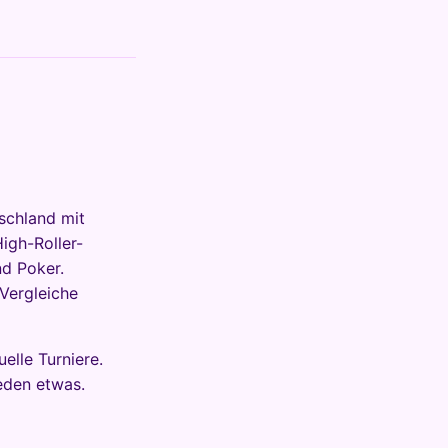
schland mit
High-Roller-
nd Poker.
-Vergleiche
elle Turniere.
jeden etwas.