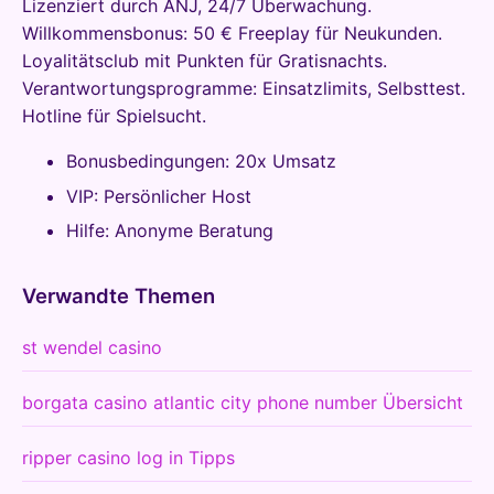
Lizenziert durch ANJ, 24/7 Überwachung.
Willkommensbonus: 50 € Freeplay für Neukunden.
Loyalitätsclub mit Punkten für Gratisnachts.
Verantwortungsprogramme: Einsatzlimits, Selbsttest.
Hotline für Spielsucht.
Bonusbedingungen: 20x Umsatz
VIP: Persönlicher Host
Hilfe: Anonyme Beratung
Verwandte Themen
st wendel casino
borgata casino atlantic city phone number Übersicht
ripper casino log in Tipps