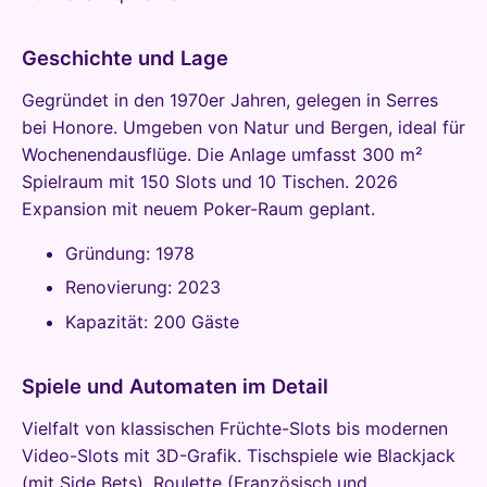
Geschichte und Lage
Gegründet in den 1970er Jahren, gelegen in Serres
bei Honore. Umgeben von Natur und Bergen, ideal für
Wochenendausflüge. Die Anlage umfasst 300 m²
Spielraum mit 150 Slots und 10 Tischen. 2026
Expansion mit neuem Poker-Raum geplant.
Gründung: 1978
Renovierung: 2023
Kapazität: 200 Gäste
Spiele und Automaten im Detail
Vielfalt von klassischen Früchte-Slots bis modernen
Video-Slots mit 3D-Grafik. Tischspiele wie Blackjack
(mit Side Bets), Roulette (Französisch und