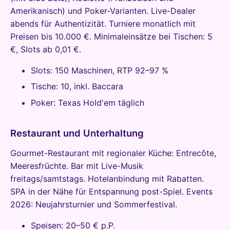
Amerikanisch) und Poker-Varianten. Live-Dealer
abends für Authentizität. Turniere monatlich mit
Preisen bis 10.000 €. Minimaleinsätze bei Tischen: 5
€, Slots ab 0,01 €.
Slots: 150 Maschinen, RTP 92–97 %
Tische: 10, inkl. Baccara
Poker: Texas Hold'em täglich
Restaurant und Unterhaltung
Gourmet-Restaurant mit regionaler Küche: Entrecôte,
Meeresfrüchte. Bar mit Live-Musik
freitags/samtstags. Hotelanbindung mit Rabatten.
SPA in der Nähe für Entspannung post-Spiel. Events
2026: Neujahrsturnier und Sommerfestival.
Speisen: 20–50 € p.P.