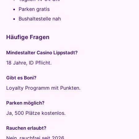
Parken gratis
Bushaltestelle nah
Häufige Fragen
Mindestalter Casino Lippstadt?
18 Jahre, ID Pflicht.
Gibt es Boni?
Loyalty Programm mit Punkten.
Parken möglich?
Ja, 500 Plätze kostenlos.
Rauchen erlaubt?
Nein, rauchfrei seit 2026.