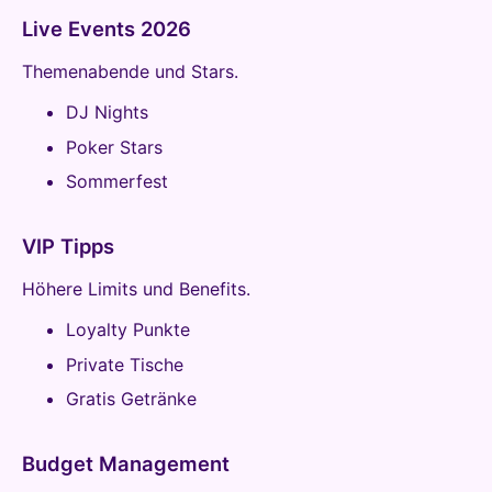
Live Events 2026
Themenabende und Stars.
DJ Nights
Poker Stars
Sommerfest
VIP Tipps
Höhere Limits und Benefits.
Loyalty Punkte
Private Tische
Gratis Getränke
Budget Management