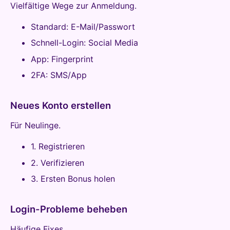
Vielfältige Wege zur Anmeldung.
Standard: E-Mail/Passwort
Schnell-Login: Social Media
App: Fingerprint
2FA: SMS/App
Neues Konto erstellen
Für Neulinge.
1. Registrieren
2. Verifizieren
3. Ersten Bonus holen
Login-Probleme beheben
Häufige Fixes.