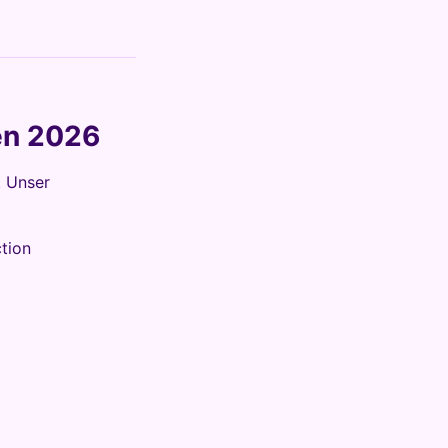
ien 2026
. Unser
ction