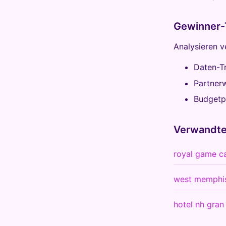
Gewinner-
Analysieren v
Daten-T
Partner
Budgetp
Verwandt
royal game ca
west memphis
hotel nh gran