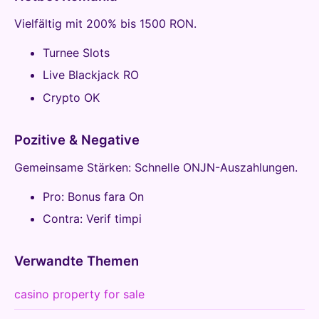
Vielfältig mit 200% bis 1500 RON.
Turnee Slots
Live Blackjack RO
Crypto OK
Pozitive & Negative
Gemeinsame Stärken: Schnelle ONJN-Auszahlungen.
Pro: Bonus fara On
Contra: Verif timpi
Verwandte Themen
casino property for sale