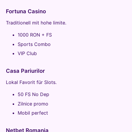
Fortuna Casino
Traditionell mit hohe limite.
1000 RON + FS
Sports Combo
VIP Club
Casa Pariurilor
Lokal Favorit für Slots.
50 FS No Dep
Zilnice promo
Mobil perfect
Netbet Romania