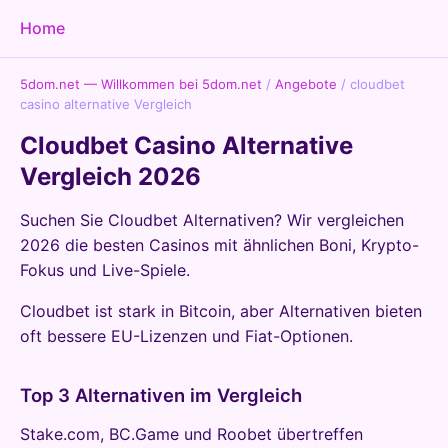
Home
5dom.net — Willkommen bei 5dom.net
/
Angebote
/
cloudbet
casino alternative Vergleich
Cloudbet Casino Alternative
Vergleich 2026
Suchen Sie Cloudbet Alternativen? Wir vergleichen
2026 die besten Casinos mit ähnlichen Boni, Krypto-
Fokus und Live-Spiele.
Cloudbet ist stark in Bitcoin, aber Alternativen bieten
oft bessere EU-Lizenzen und Fiat-Optionen.
Top 3 Alternativen im Vergleich
Stake.com, BC.Game und Roobet übertreffen