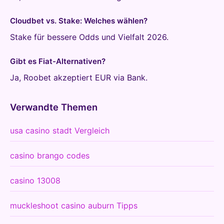
Cloudbet vs. Stake: Welches wählen?
Stake für bessere Odds und Vielfalt 2026.
Gibt es Fiat-Alternativen?
Ja, Roobet akzeptiert EUR via Bank.
Verwandte Themen
usa casino stadt Vergleich
casino brango codes
casino 13008
muckleshoot casino auburn Tipps