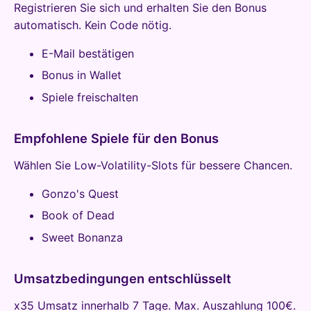
Registrieren Sie sich und erhalten Sie den Bonus
automatisch. Kein Code nötig.
E-Mail bestätigen
Bonus in Wallet
Spiele freischalten
Empfohlene Spiele für den Bonus
Wählen Sie Low-Volatility-Slots für bessere Chancen.
Gonzo's Quest
Book of Dead
Sweet Bonanza
Umsatzbedingungen entschlüsselt
x35 Umsatz innerhalb 7 Tage. Max. Auszahlung 100€.