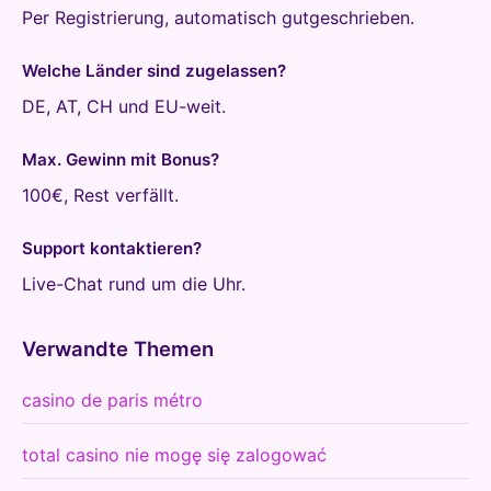
Per Registrierung, automatisch gutgeschrieben.
Welche Länder sind zugelassen?
DE, AT, CH und EU-weit.
Max. Gewinn mit Bonus?
100€, Rest verfällt.
Support kontaktieren?
Live-Chat rund um die Uhr.
Verwandte Themen
casino de paris métro
total casino nie mogę się zalogować