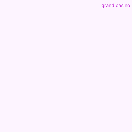
grand casino 