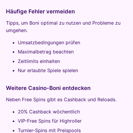
Häufige Fehler vermeiden
Tipps, um Boni optimal zu nutzen und Probleme zu
umgehen.
Umsatzbedingungen prüfen
Maximalbetrag beachten
Zeitlimits einhalten
Nur erlaubte Spiele spielen
Weitere Casino-Boni entdecken
Neben Free Spins gibt es Cashback und Reloads.
20% Cashback wöchentlich
VIP-Free Spins für Highroller
Turnier-Spins mit Preispools