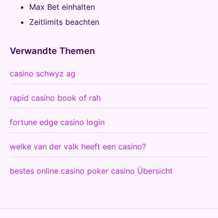
Max Bet einhalten
Zeitlimits beachten
Verwandte Themen
casino schwyz ag
rapid casino book of rah
fortune edge casino login
welke van der valk heeft een casino?
bestes online casino poker casino Übersicht