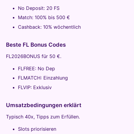
No Deposit: 20 FS
Match: 100% bis 500 €
Cashback: 10% wöchentlich
Beste FL Bonus Codes
FL2026BONUS für 50 €.
FLFREE: No Dep
FLMATCH: Einzahlung
FLVIP: Exklusiv
Umsatzbedingungen erklärt
Typisch 40x, Tipps zum Erfüllen.
Slots priorisieren