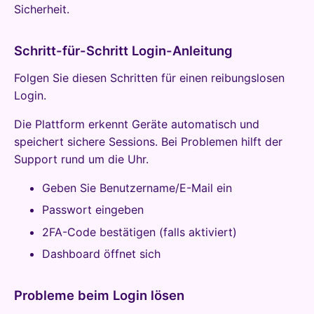
Sicherheit.
Schritt-für-Schritt Login-Anleitung
Folgen Sie diesen Schritten für einen reibungslosen
Login.
Die Plattform erkennt Geräte automatisch und
speichert sichere Sessions. Bei Problemen hilft der
Support rund um die Uhr.
Geben Sie Benutzername/E-Mail ein
Passwort eingeben
2FA-Code bestätigen (falls aktiviert)
Dashboard öffnet sich
Probleme beim Login lösen