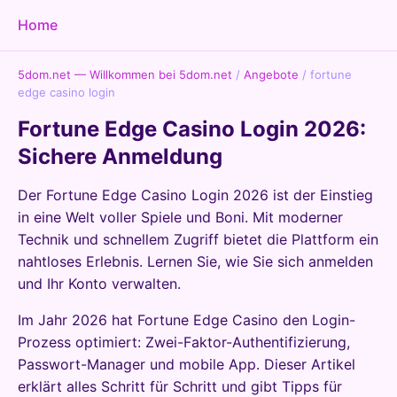
Home
5dom.net — Willkommen bei 5dom.net
/
Angebote
/
fortune
edge casino login
Fortune Edge Casino Login 2026:
Sichere Anmeldung
Der Fortune Edge Casino Login 2026 ist der Einstieg
in eine Welt voller Spiele und Boni. Mit moderner
Technik und schnellem Zugriff bietet die Plattform ein
nahtloses Erlebnis. Lernen Sie, wie Sie sich anmelden
und Ihr Konto verwalten.
Im Jahr 2026 hat Fortune Edge Casino den Login-
Prozess optimiert: Zwei-Faktor-Authentifizierung,
Passwort-Manager und mobile App. Dieser Artikel
erklärt alles Schritt für Schritt und gibt Tipps für