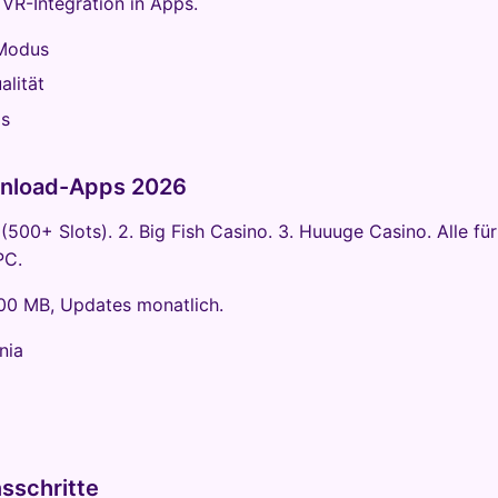
VR-Integration in Apps.
-Modus
lität
os
nload-Apps 2026
 (500+ Slots). 2. Big Fish Casino. 3. Huuuge Casino. Alle für
PC.
00 MB, Updates monatlich.
nia
nsschritte