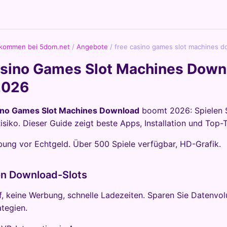
lkommen bei 5dom.net
/
Angebote
/
free casino games slot machines 
asino Games Slot Machines Down
2026
ino Games Slot Machines Download
boomt 2026: Spielen S
isiko. Dieser Guide zeigt beste Apps, Installation und Top-Ti
bung vor Echtgeld. Über 500 Spiele verfügbar, HD-Grafik.
on Download-Slots
ff, keine Werbung, schnelle Ladezeiten. Sparen Sie Datenv
ategien.