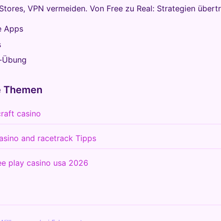
e Stores, VPN vermeiden. Von Free zu Real: Strategien übert
le Apps
s
l-Übung
e Themen
raft casino
casino and racetrack Tipps
ee play casino usa 2026