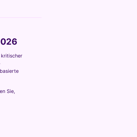
2026
kritischer
e
nbasierte
en Sie,