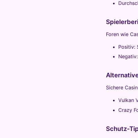
Durchsch
Spielerber
Foren wie Cas
Positiv:
Negativ
Alternativ
Sichere Casi
Vulkan 
Crazy F
Schutz-Ti