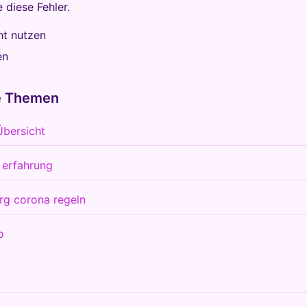
 diese Fehler.
ht nutzen
en
e Themen
Übersicht
 erfahrung
rg corona regeln
o