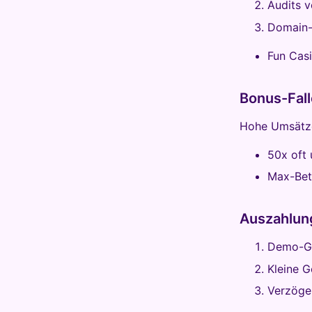
Audits 
Domain-
Fun Cas
Bonus-Fal
Hohe Umsätze
50x oft 
Max-Bet
Auszahlun
Demo-Gu
Kleine G
Verzöge