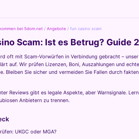
lkommen bei 5dom.net
/
Angebote
/
fun casino scam
ino Scam: Ist es Betrug? Guide 
rd oft mit Scam-Vorwürfen in Verbindung gebracht – unser 
ärt auf. Wir prüfen Lizenzen, Boni, Auszahlungen und echt
te. Bleiben Sie sicher und vermeiden Sie Fallen durch fakte
ter Reviews gibt es legale Aspekte, aber Warnsignale. Lern
ubiosen Anbietern zu trennen.
eck
prüfen: UKGC oder MGA?