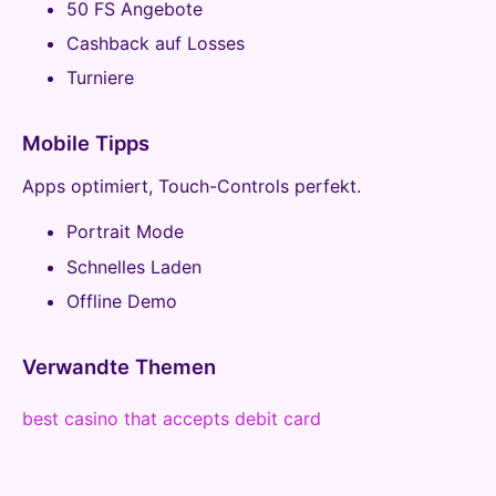
50 FS Angebote
Cashback auf Losses
Turniere
Mobile Tipps
Apps optimiert, Touch-Controls perfekt.
Portrait Mode
Schnelles Laden
Offline Demo
Verwandte Themen
best casino that accepts debit card