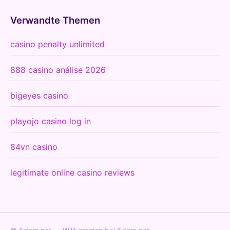
Verwandte Themen
casino penalty unlimited
888 casino análise 2026
bigeyes casino
playojo casino log in
84vn casino
legitimate online casino reviews