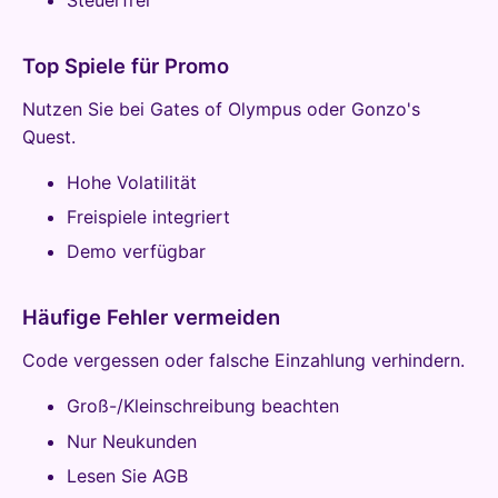
Top Spiele für Promo
Nutzen Sie bei Gates of Olympus oder Gonzo's
Quest.
Hohe Volatilität
Freispiele integriert
Demo verfügbar
Häufige Fehler vermeiden
Code vergessen oder falsche Einzahlung verhindern.
Groß-/Kleinschreibung beachten
Nur Neukunden
Lesen Sie AGB