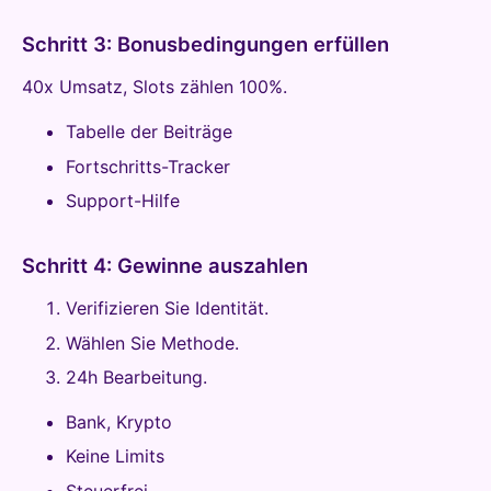
Schritt 3: Bonusbedingungen erfüllen
40x Umsatz, Slots zählen 100%.
Tabelle der Beiträge
Fortschritts-Tracker
Support-Hilfe
Schritt 4: Gewinne auszahlen
Verifizieren Sie Identität.
Wählen Sie Methode.
24h Bearbeitung.
Bank, Krypto
Keine Limits
Steuerfrei