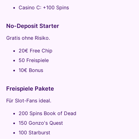
Casino C: +100 Spins
No-Deposit Starter
Gratis ohne Risiko.
20€ Free Chip
50 Freispiele
10€ Bonus
Freispiele Pakete
Für Slot-Fans ideal.
200 Spins Book of Dead
150 Gonzo's Quest
100 Starburst