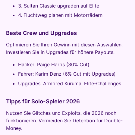
3. Sultan Classic upgraden auf Elite
4. Fluchtweg planen mit Motorrädern
Beste Crew und Upgrades
Optimieren Sie Ihren Gewinn mit diesen Auswahlen.
Investieren Sie in Upgrades für höhere Payouts.
Hacker: Paige Harris (30% Cut)
Fahrer: Karim Denz (6% Cut mit Upgrades)
Upgrades: Armored Kuruma, Elite-Challenges
Tipps für Solo-Spieler 2026
Nutzen Sie Glitches und Exploits, die 2026 noch
funktionieren. Vermeiden Sie Detection für Double-
Money.