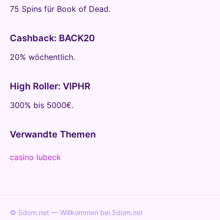
75 Spins für Book of Dead.
Cashback: BACK20
20% wöchentlich.
High Roller: VIPHR
300% bis 5000€.
Verwandte Themen
casino lubeck
© 5dom.net — Willkommen bei 5dom.net