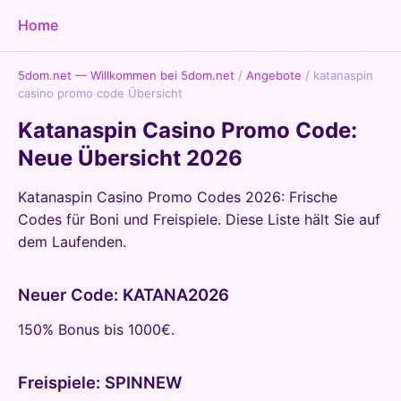
Home
5dom.net — Willkommen bei 5dom.net
/
Angebote
/
katanaspin
casino promo code Übersicht
Katanaspin Casino Promo Code:
Neue Übersicht 2026
Katanaspin Casino Promo Codes 2026: Frische
Codes für Boni und Freispiele. Diese Liste hält Sie auf
dem Laufenden.
Neuer Code: KATANA2026
150% Bonus bis 1000€.
Freispiele: SPINNEW