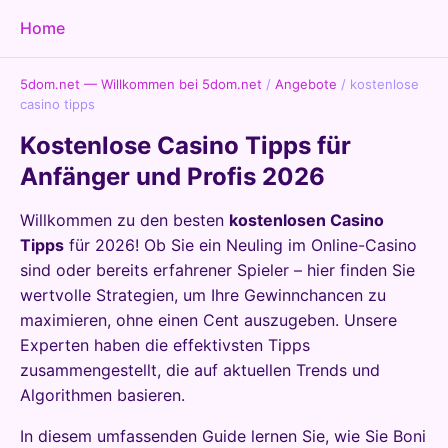
Home
5dom.net — Willkommen bei 5dom.net
/
Angebote
/
kostenlose
casino tipps
Kostenlose Casino Tipps für
Anfänger und Profis 2026
Willkommen zu den besten
kostenlosen Casino
Tipps
für 2026! Ob Sie ein Neuling im Online-Casino
sind oder bereits erfahrener Spieler – hier finden Sie
wertvolle Strategien, um Ihre Gewinnchancen zu
maximieren, ohne einen Cent auszugeben. Unsere
Experten haben die effektivsten Tipps
zusammengestellt, die auf aktuellen Trends und
Algorithmen basieren.
In diesem umfassenden Guide lernen Sie, wie Sie Boni