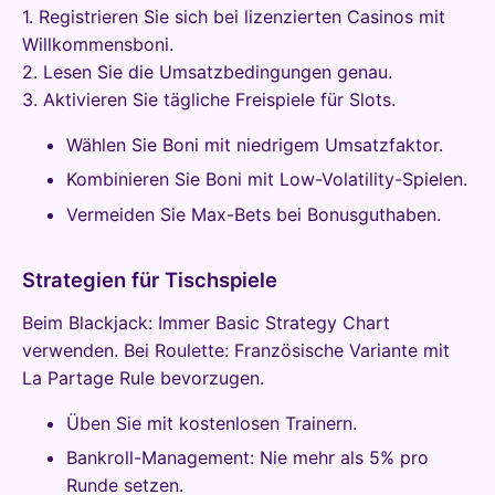
1. Registrieren Sie sich bei lizenzierten Casinos mit
Willkommensboni.
2. Lesen Sie die Umsatzbedingungen genau.
3. Aktivieren Sie tägliche Freispiele für Slots.
Wählen Sie Boni mit niedrigem Umsatzfaktor.
Kombinieren Sie Boni mit Low-Volatility-Spielen.
Vermeiden Sie Max-Bets bei Bonusguthaben.
Strategien für Tischspiele
Beim Blackjack: Immer Basic Strategy Chart
verwenden. Bei Roulette: Französische Variante mit
La Partage Rule bevorzugen.
Üben Sie mit kostenlosen Trainern.
Bankroll-Management: Nie mehr als 5% pro
Runde setzen.