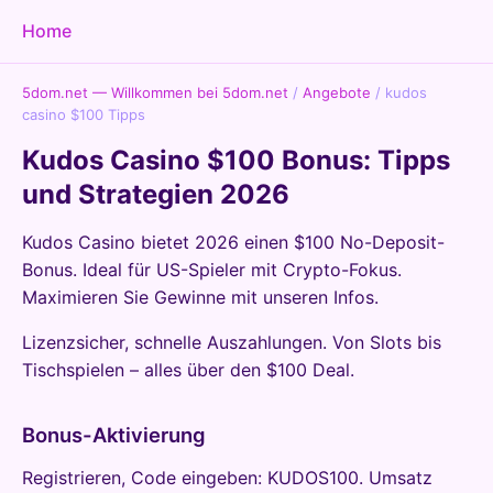
Home
5dom.net — Willkommen bei 5dom.net
/
Angebote
/
kudos
casino $100 Tipps
Kudos Casino $100 Bonus: Tipps
und Strategien 2026
Kudos Casino bietet 2026 einen $100 No-Deposit-
Bonus. Ideal für US-Spieler mit Crypto-Fokus.
Maximieren Sie Gewinne mit unseren Infos.
Lizenzsicher, schnelle Auszahlungen. Von Slots bis
Tischspielen – alles über den $100 Deal.
Bonus-Aktivierung
Registrieren, Code eingeben: KUDOS100. Umsatz