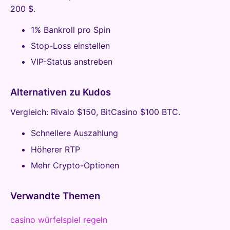
200 $.
1% Bankroll pro Spin
Stop-Loss einstellen
VIP-Status anstreben
Alternativen zu Kudos
Vergleich: Rivalo $150, BitCasino $100 BTC.
Schnellere Auszahlung
Höherer RTP
Mehr Crypto-Optionen
Verwandte Themen
casino würfelspiel regeln