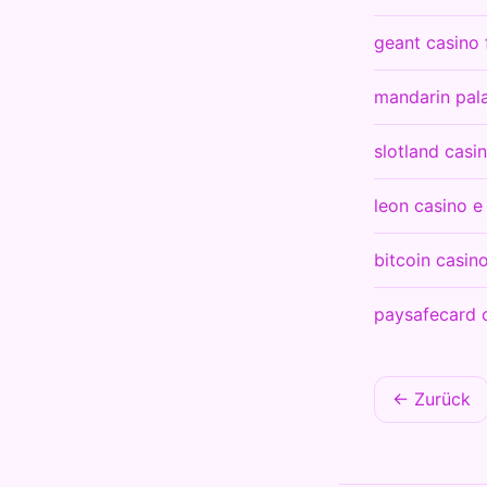
geant casino 
mandarin pal
slotland casi
leon casino e
bitcoin casino
paysafecard 
← Zurück