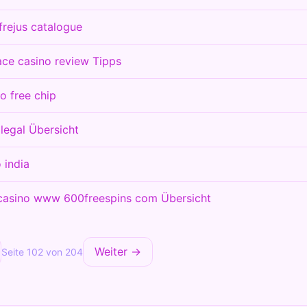
frejus catalogue
ace casino review Tipps
no free chip
 legal Übersicht
 india
casino www 600freespins com Übersicht
Weiter →
Seite 102 von 204