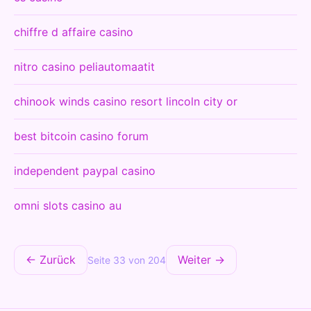
chiffre d affaire casino
nitro casino peliautomaatit
chinook winds casino resort lincoln city or
best bitcoin casino forum
independent paypal casino
omni slots casino au
← Zurück
Weiter →
Seite 33 von 204