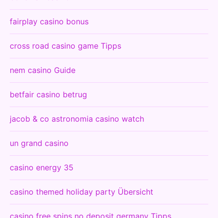
fairplay casino bonus
cross road casino game Tipps
nem casino Guide
betfair casino betrug
jacob & co astronomia casino watch
un grand casino
casino energy 35
casino themed holiday party Übersicht
casino free spins no deposit germany Tipps