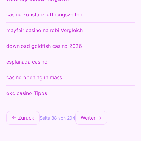
casino konstanz öffnungszeiten
mayfair casino nairobi Vergleich
download goldfish casino 2026
esplanada casino
casino opening in mass
okc casino Tipps
← Zurück
Weiter →
Seite 88 von 204