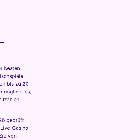
–
r besten
ischspiele
on bis zu 20
ermöglicht es,
zuzahlen.
26 geprüft
 Live-Casino-
 Sie von