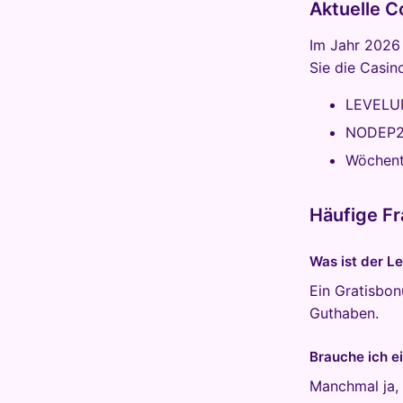
Aktuelle 
Im Jahr 2026 
Sie die Casin
LEVELUP
NODEP20
Wöchent
Häufige F
Was ist der L
Ein Gratisbon
Guthaben.
Brauche ich 
Manchmal ja, 