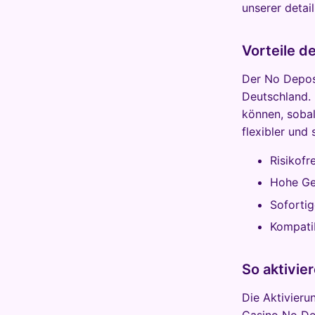
unserer detai
Vorteile d
Der No Deposi
Deutschland. 
können, sobal
flexibler und 
Risikofr
Hohe Ge
Sofortig
Kompati
So aktivie
Die Aktivieru