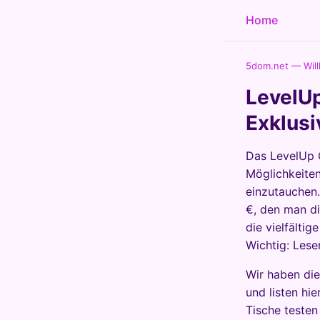
Home
5dom.net — Wil
LevelU
Exklus
Das LevelUp 
Möglichkeiten
einzutauchen.
€, den man di
die vielfälti
Wichtig: Lese
Wir haben di
und listen hi
Tische testen 