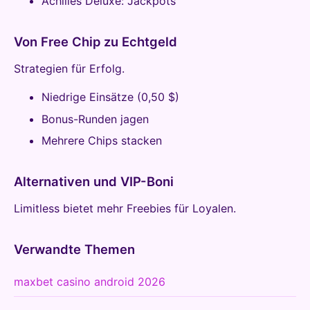
Achilles Deluxe: Jackpots
Von Free Chip zu Echtgeld
Strategien für Erfolg.
Niedrige Einsätze (0,50 $)
Bonus-Runden jagen
Mehrere Chips stacken
Alternativen und VIP-Boni
Limitless bietet mehr Freebies für Loyalen.
Verwandte Themen
maxbet casino android 2026