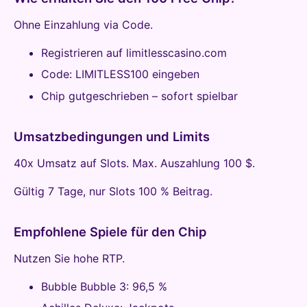
Ohne Einzahlung via Code.
Registrieren auf limitlesscasino.com
Code: LIMITLESS100 eingeben
Chip gutgeschrieben – sofort spielbar
Umsatzbedingungen und Limits
40x Umsatz auf Slots. Max. Auszahlung 100 $.
Gültig 7 Tage, nur Slots 100 % Beitrag.
Empfohlene Spiele für den Chip
Nutzen Sie hohe RTP.
Bubble Bubble 3: 96,5 %