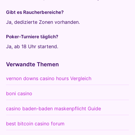
Gibt es Raucherbereiche?
Ja, dedizierte Zonen vorhanden.
Poker-Turniere täglich?
Ja, ab 18 Uhr startend.
Verwandte Themen
vernon downs casino hours Vergleich
boni casino
casino baden-baden maskenpflicht Guide
best bitcoin casino forum