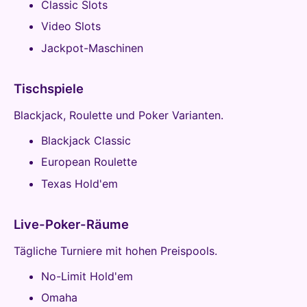
Classic Slots
Video Slots
Jackpot-Maschinen
Tischspiele
Blackjack, Roulette und Poker Varianten.
Blackjack Classic
European Roulette
Texas Hold'em
Live-Poker-Räume
Tägliche Turniere mit hohen Preispools.
No-Limit Hold'em
Omaha