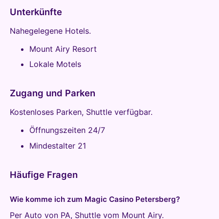
Unterkünfte
Nahegelegene Hotels.
Mount Airy Resort
Lokale Motels
Zugang und Parken
Kostenloses Parken, Shuttle verfügbar.
Öffnungszeiten 24/7
Mindestalter 21
Häufige Fragen
Wie komme ich zum Magic Casino Petersberg?
Per Auto von PA, Shuttle vom Mount Airy.