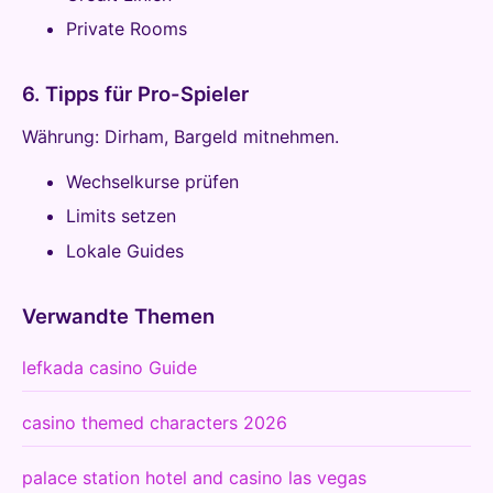
Private Rooms
6. Tipps für Pro-Spieler
Währung: Dirham, Bargeld mitnehmen.
Wechselkurse prüfen
Limits setzen
Lokale Guides
Verwandte Themen
lefkada casino Guide
casino themed characters 2026
palace station hotel and casino las vegas