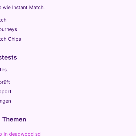
 wie Instant Match.
tch
ourneys
tch Chips
stests
tes.
rüft
pport
ngen
e Themen
no in deadwood sd