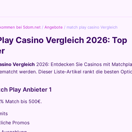
lkommen bei 5dom.net
/
Angebote
/
match play casino Vergleich
lay Casino Vergleich 2026: Top
er
asino Vergleich
2026: Entdecken Sie Casinos mit Matchpla
gematcht werden. Dieser Liste-Artikel rankt die besten Opti
ch Play Anbieter 1
0% Match bis 500€.
mits
liche Promos
e Auszahlung