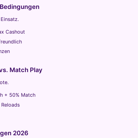
: Bedingungen
Einsatz.
ax Cashout
reundlich
nzen
vs. Match Play
ote.
h + 50% Match
 Reloads
gen 2026