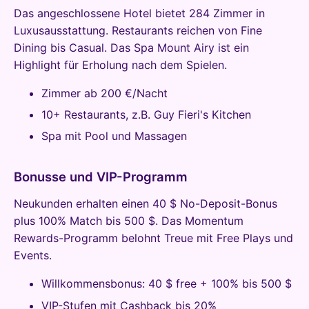
Das angeschlossene Hotel bietet 284 Zimmer in
Luxusausstattung. Restaurants reichen von Fine
Dining bis Casual. Das Spa Mount Airy ist ein
Highlight für Erholung nach dem Spielen.
Zimmer ab 200 €/Nacht
10+ Restaurants, z.B. Guy Fieri's Kitchen
Spa mit Pool und Massagen
Bonusse und VIP-Programm
Neukunden erhalten einen 40 $ No-Deposit-Bonus
plus 100% Match bis 500 $. Das Momentum
Rewards-Programm belohnt Treue mit Free Plays und
Events.
Willkommensbonus: 40 $ free + 100% bis 500 $
VIP-Stufen mit Cashback bis 20%