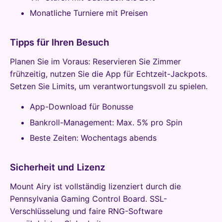
Monatliche Turniere mit Preisen
Tipps für Ihren Besuch
Planen Sie im Voraus: Reservieren Sie Zimmer
frühzeitig, nutzen Sie die App für Echtzeit-Jackpots.
Setzen Sie Limits, um verantwortungsvoll zu spielen.
App-Download für Bonusse
Bankroll-Management: Max. 5% pro Spin
Beste Zeiten: Wochentags abends
Sicherheit und Lizenz
Mount Airy ist vollständig lizenziert durch die
Pennsylvania Gaming Control Board. SSL-
Verschlüsselung und faire RNG-Software