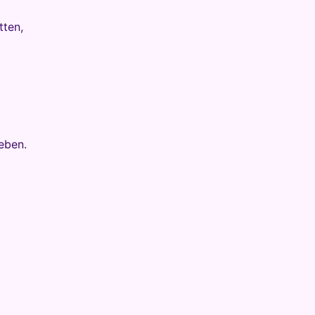
tten,
ieben.