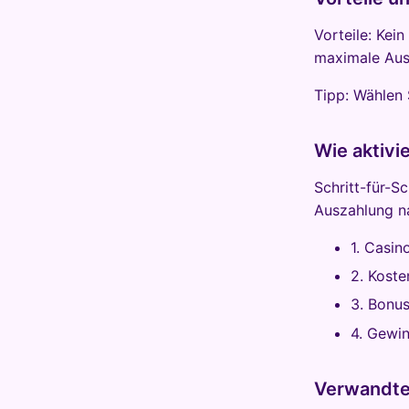
Vorteile: Kei
maximale Ausz
Tipp: Wählen 
Wie aktivi
Schritt-für-S
Auszahlung n
1. Casin
2. Koste
3. Bonus
4. Gewi
Verwandt