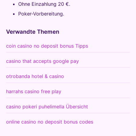
Ohne Einzahlung 20 €.
Poker-Vorbereitung.
Verwandte Themen
coin casino no deposit bonus Tipps
casino that accepts google pay
otrobanda hotel & casino
harrahs casino free play
casino pokeri puhelimella Übersicht
online casino no deposit bonus codes