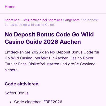
Home
5dom.net — Willkommen bei 5dom.net
/
Angebote
/
no deposit
bonus code go wild casino Guide
No Deposit Bonus Code Go Wild
Casino Guide 2026 Aachen
Entdecken Sie 2026 den No Deposit Bonus Code für
Go Wild Casino, perfekt für Aachen Casino Poker
Turnier Fans. Risikofrei starten und große Gewinne
sichern.
Code aktivieren
Sofort Bonus.
Code eingeben: FREE2026