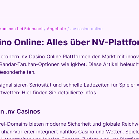
lkommen bei 5dom.net
/
Angebote
/
.nv casino online
ino Online: Alles über NV-Plattf
erobern .nv Casino Online Plattformen den Markt mit innov
Bandar-Taruhan-Optionen wie Igkbet. Diese Artikel beleuch
Besonderheiten.
ignalisieren Seriosität und schnelle Ladezeiten für Spieler 
twetten: Hier finden Sie detaillierte Infos.
on .nv Casinos
el-Domains bieten moderne Sicherheit und globale Reichwe
ruhan-Vorreiter integriert nahtlos Casino und Wetten. Spiele