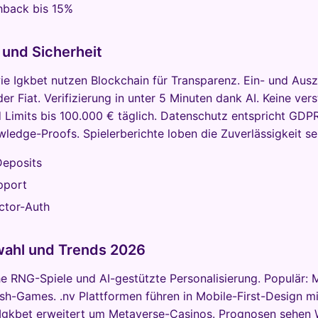
hback bis 15%
und Sicherheit
ie Igkbet nutzen Blockchain für Transparenz. Ein- und Aus
r Fiat. Verifizierung in unter 5 Minuten dank AI. Keine ver
Limits bis 100.000 € täglich. Datenschutz entspricht GDP
ledge-Proofs. Spielerberichte loben die Zuverlässigkeit se
Deposits
pport
ctor-Auth
wahl und Trends 2026
che RNG-Spiele und AI-gestützte Personalisierung. Populär
sh-Games. .nv Plattformen führen in Mobile-First-Design m
 Igkbet erweitert um Metaverse-Casinos. Prognosen sehen