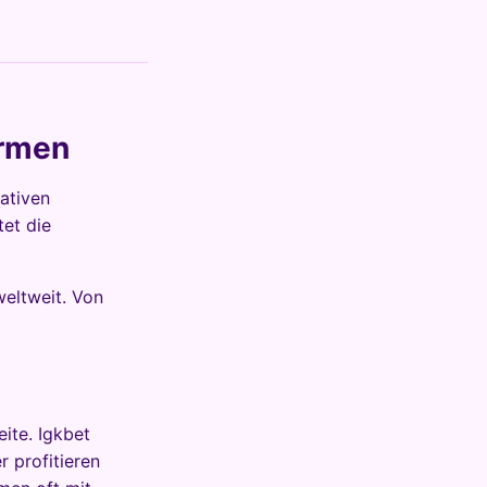
ormen
ativen
tet die
weltweit. Von
ite. Igkbet
r profitieren