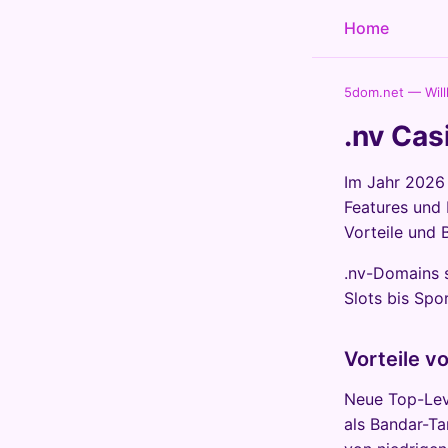
Home
5dom.net — Wil
.nv Cas
Im Jahr 2026 
Features und 
Vorteile und 
.nv-Domains s
Slots bis Spor
Vorteile v
Neue Top-Lev
als Bandar-Ta