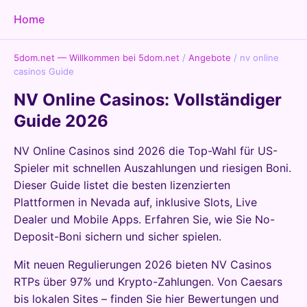
Home
5dom.net — Willkommen bei 5dom.net
/
Angebote
/
nv online
casinos Guide
NV Online Casinos: Vollständiger
Guide 2026
NV Online Casinos sind 2026 die Top-Wahl für US-
Spieler mit schnellen Auszahlungen und riesigen Boni.
Dieser Guide listet die besten lizenzierten
Plattformen in Nevada auf, inklusive Slots, Live
Dealer und Mobile Apps. Erfahren Sie, wie Sie No-
Deposit-Boni sichern und sicher spielen.
Mit neuen Regulierungen 2026 bieten NV Casinos
RTPs über 97% und Krypto-Zahlungen. Von Caesars
bis lokalen Sites – finden Sie hier Bewertungen und