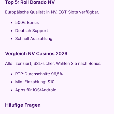
Top 5: Roll Dorado NV
Europäische Qualität in NV. EGT-Slots verfügbar.
500€ Bonus
Deutsch Support
Schnell Auszahlung
Vergleich NV Casinos 2026
Alle lizenziert, SSL-sicher. Wählen Sie nach Bonus.
RTP-Durchschnitt: 96,5%
Min. Einzahlung: $10
Apps für iOS/Android
Häufige Fragen