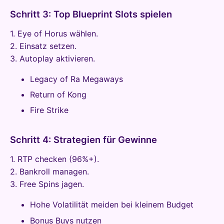
Schritt 3: Top Blueprint Slots spielen
1. Eye of Horus wählen.
2. Einsatz setzen.
3. Autoplay aktivieren.
Legacy of Ra Megaways
Return of Kong
Fire Strike
Schritt 4: Strategien für Gewinne
1. RTP checken (96%+).
2. Bankroll managen.
3. Free Spins jagen.
Hohe Volatilität meiden bei kleinem Budget
Bonus Buys nutzen