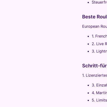
Steuerf
Beste Roul
European Roul
1. Frenc
2. Live 
3. Light
Schritt-für
1. Lizenziert
3. Einza
4. Marti
5. Limit