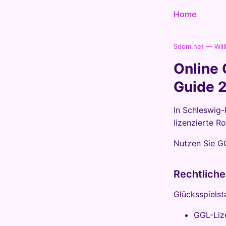
Home
5dom.net — Wil
Online 
Guide 
In Schleswig-
lizenzierte R
Nutzen Sie GG
Rechtliche
Glücksspielst
GGL-Liz