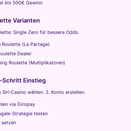
rei bis 500€ Gewinn
ette Varianten
ette: Single Zero für bessere Odds.
h Roulette (La Partage)
Roulette Dealer
ning Roulette (Multiplikatoren)
-Schritt Einstieg
es SH-Casino wählen. 2. Konto erstellen.
hlen via Giropay
ngale-Strategie testen
s setzen