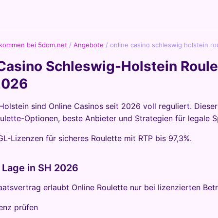
lkommen bei 5dom.net
/
Angebote
/
online casino schleswig holstein r
Casino Schleswig-Holstein Roule
2026
Holstein sind Online Casinos seit 2026 voll reguliert. Dieser
oulette-Optionen, beste Anbieter und Strategien für legale S
L-Lizenzen für sicheres Roulette mit RTP bis 97,3%.
 Lage in SH 2026
aatsvertrag erlaubt Online Roulette nur bei lizenzierten Betr
enz prüfen