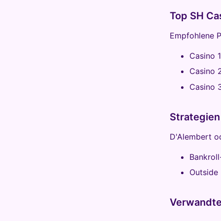
Top SH Cas
Empfohlene P
Casino 
Casino 2
Casino 3
Strategien
D'Alembert od
Bankrol
Outside 
Verwandt